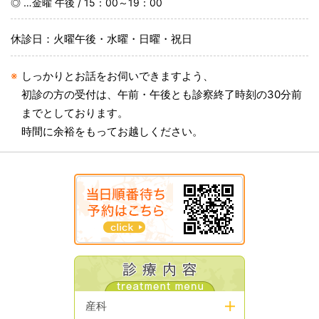
◎ …金曜 午後 / 15：00～19：00
よろしくおねがいいたします。
休診日：火曜午後・水曜・日曜・祝日
2015.12.3
窓口受付開始前に ご来院の方へ
しっかりとお話をお伺いできますよう、
窓口受付開始前に ご来院の方は、窓口受付開始１時間
初診の方の受付は、午前・午後とも診察終了時刻の30分前
前から、ネットでの当日順番待ち予約が始まっておりま
までとしております。
すので、こちらをご利用ください。
時間に余裕をもってお越しください。
ネットをご利用にならない場合でも、窓口にて診療の受
付を行っております。窓口受付開始時刻は、午前診療は
１０時、午後診療は３時からとなります。
受付番号札を利用した診療受付は終了しました。
2015.6.15
ネットでの順番待ち予約システムをはじめました
産科
当日の診察の順番待ちをインターネット（携帯電話・ス