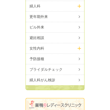
マートフォン・パソコン）で予約することができます。
婦人科
なお、順番待ち予約を行わなくても、診療時間内にご来
更年期外来
院いただければ、診察いたします。
ピル外来
順番待ち予約についての詳細は
こちら
をご覧ください。
避妊相談
2015.3.16
女性内科
赤ちゃんの４D超音波について
お問い合わせいただいておりました、他院にて妊婦健診
予防接種
中の方を対象とした４D超音波を始めました。予約制
ブライダルチェック
（主に土曜日）となりますので、料金など、予約をご希
望の方はお電話でお問い合わせください。
婦人科がん検診
2014.10.20
新規開院について
平成26年10月20日（月）にJR巣鴨駅より徒歩1分のと