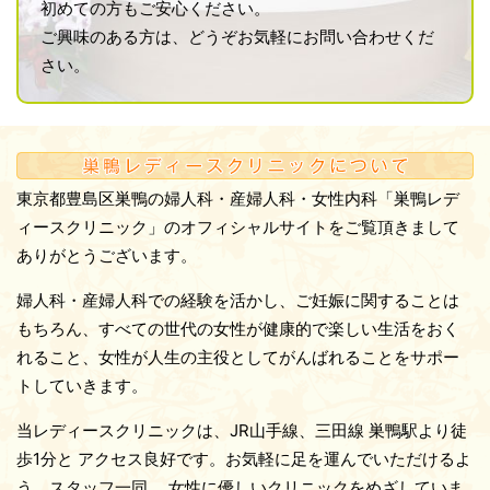
初めての方もご安心ください。
2023.3.29
シルガード9（9価ヒトパピローマウイルスワクチ
ご興味のある方は、どうぞお気軽にお問い合わせくだ
ン）が定期接種となりました
さい。
2023年４月より、シルガード9（ヒトパピローマウイル
スワクチン）が定期接種となりました。
いままでの、ヒトパピローマウイルスワクチン（サーバ
リックス・ガーダシル）と比較すると、より多くの種類
東京都豊島区巣鴨の婦人科・産婦人科・女性内科「巣鴨レデ
のパピローマウイルスを対象としてるワクチンです。
ィースクリニック」のオフィシャルサイトをご覧頂きまして
予約を受けつけております。お電話にてご相談くださ
ありがとうございます。
い。
定期接種の詳細がわかりましたら、詳細をお知らせいた
婦人科・産婦人科での経験を活かし、ご妊娠に関することは
します。
もちろん、すべての世代の女性が健康的で楽しい生活をおく
れること、女性が人生の主役としてがんばれることをサポー
2023.3.29
トしていきます。
オンライン資格確認・マイナ保険証に対応しました
当レディースクリニックは、JR山手線、三田線 巣鴨駅より徒
当院は診療情報を取得・活用することにより、質の高い
歩1分と
アクセス良好です。お気軽に足を運んでいただけるよ
医療の提供に努めています。
う、スタッフ一同、
女性に優しいクリニックをめざしていま