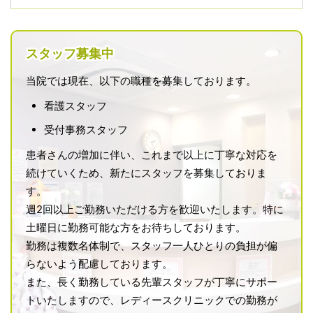
れた、NIPTを実施する認証医療機関です。
妊婦健診に加えて、出生前検査カウンセリング外来・
NIPTにも対応しています。
スタッフ募集中
出生前検査を受けるか迷っている方、NIPTについて相
談したい方もご相談いただけます。
当院では現在、以下の職種を募集しております。
当院で妊婦健診中の方だけでなく、他院で受診中の方の
看護スタッフ
ご相談・NIPT検査も可能です。
ご希望の方は予約をお取りしますので、お電話にてお問
受付事務スタッフ
い合わせください。
患者さんの増加に伴い、これまで以上に丁寧な対応を
続けていくため、新たにスタッフを募集しておりま
2026.4.27
す。
令和8年度（2026年度）の豊島区子宮頸がん・乳が
週2回以上ご勤務いただける方を歓迎いたします。特に
ん検診が始まりました
土曜日に勤務可能な方をお待ちしております。
対象となる方へは、豊島区より、検診チケットが4月下
勤務は複数名体制で、スタッフ一人ひとりの負担が偏
旬に発送されております。
らないよう配慮しております。
詳細は「
婦人科がん検診
」をご確認ください。
また、長く勤務している先輩スタッフが丁寧にサポー
トいたしますので、レディースクリニックでの勤務が