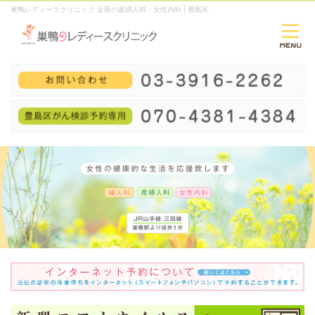
巣鴨レディースクリニック 女医の産婦人科・女性内科 | 豊島区