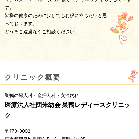
正確な情報を取得・活用するため、マイナ保険証の利用
す。
にご協力をお願いいたします。
皆様の健康のために少しでもお役に立ちたいと思
来院時に健康保険者証の資格確認をオンラインで行って
っております。
おります。
どうぞご遠慮なくご相談ください。
2020.4.22
コロナウイルス感染拡大防止について
クリニックでは、換気・定期的な清拭消毒をおこなって
います。
診療ご希望の方は、マスク着用の上でおこしください。
クリニック概要
発熱・咳などの症状のある方は、来院前にお電話にてご
相談ください。
巣鴨の婦人科・産婦人科・女性内科
医療法人社団朱紡会 巣鴨レディースクリニッ
2017.12.1
ク
埼玉県の妊婦健康診査助成券がご利用いただけるよ
うになりました
〒170-0002
2017年12月より