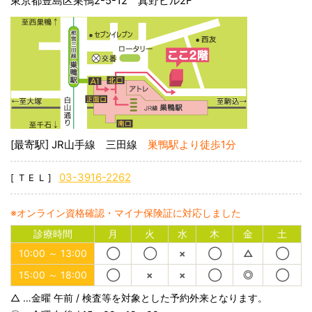
東京都豊島区巣鴨2-5-12 真野ビル2F
あらたに埼玉県の妊婦健康診査の助成券
をご利用いただくことができるようになりました。
巣鴨レディースクリニックでは、
東京都および埼玉県の受診票・助成券をご利用いただけ
ます。
妊婦健診の際は、母子手帳とあわせてご持参ください。
2016.8.31
[最寄駅] JR山手線 三田線
巣鴨駅より徒歩1分
ネット順番待ち受付について
9月1日より、ネット順番待ち開始時刻が5分早まりまし
03-3916-2262
[TEL]
た。
※オンライン資格確認・マイナ保険証に対応しました
午前診療 ： 午前8時55分よりネット受付開始
診療時間
月
火
水
木
金
土
午後診療 ： 午後1時55分よりネット受付開始
10:00 ～ 13:00
◯
◯
×
◯
△
◯
15:00 ～ 18:00
◯
×
×
◯
◎
◯
アクセス集中対策のため、5分ネット受付開始が早まり
△ …金曜 午前 / 検査等を対象とした予約外来となります。
ました。